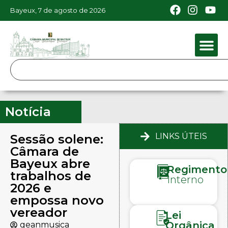
Bayeux, 7 de agosto de 2026
Notícia
LINKS ÚTEIS
Sessão solene:
Câmara de
Bayeux abre
Regimento
trabalhos de
Interno
2026 e
empossa novo
vereador
Lei
Orgânica
geanmusica