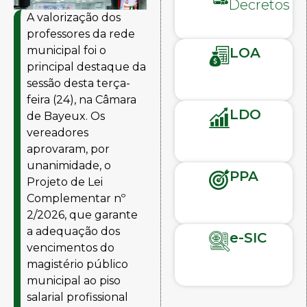
Decretos
A valorização dos
professores da rede
municipal foi o
LOA
principal destaque da
sessão desta terça-
feira (24), na Câmara
LDO
de Bayeux. Os
vereadores
aprovaram, por
unanimidade, o
PPA
Projeto de Lei
Complementar nº
2/2026, que garante
a adequação dos
e-SIC
vencimentos do
magistério público
municipal ao piso
salarial profissional