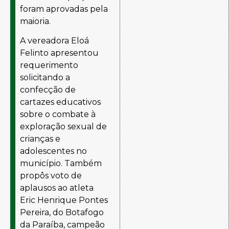
foram aprovadas pela
maioria.
A vereadora Eloá
Felinto apresentou
requerimento
solicitando a
confecção de
cartazes educativos
sobre o combate à
exploração sexual de
crianças e
adolescentes no
município. Também
propôs voto de
aplausos ao atleta
Eric Henrique Pontes
Pereira, do
Botafogo
da Paraíba
, campeão