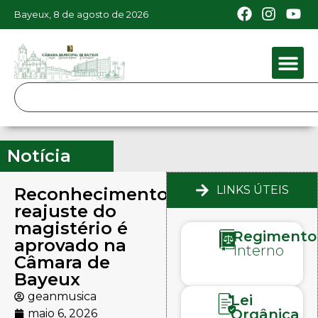
Bayeux, 8 de agosto de 2026
Notícia
LINKS ÚTEIS
Reconhecimento:
reajuste do
magistério é
Regimento
aprovado na
Interno
Câmara de
Bayeux
geanmusica
Lei
Orgânica
maio 6, 2026