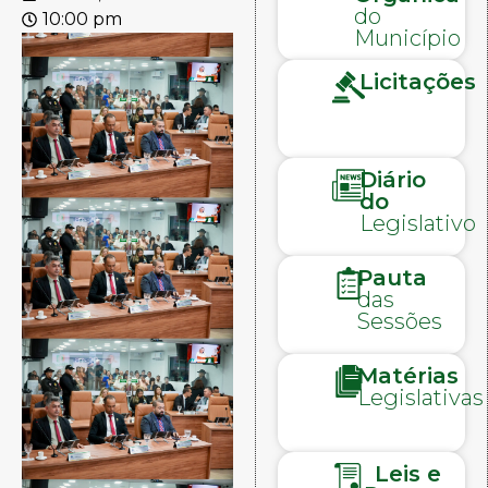
do
10:00 pm
Município
Licitações
Diário
do
Legislativo
Pauta
das
Sessões
Matérias
Legislativas
Leis e