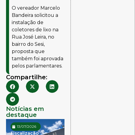
O vereador Marcelo
Bandeira solicitou a
instalação de
coletores de lixo na
Rua José Leira, no
bairro do Sesi,
proposta que
também foi aprovada
pelos parlamentares.
Compartilhe:
Notícias em
destaque
13/07/2026
07/07/2026
Fiscalização
Portal da
Se