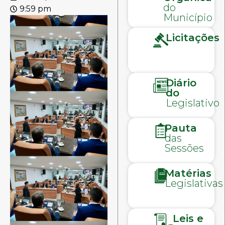
do
9:59 pm
Município
Licitações
Diário
do
Legislativo
Pauta
das
Sessões
Matérias
Legislativas
Leis e