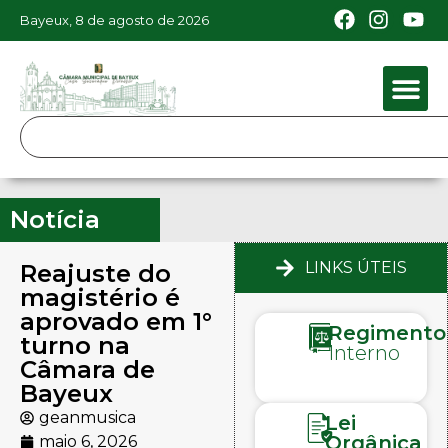
Bayeux, 8 de agosto de 2026
Notícia
LINKS ÚTEIS
Reajuste do
magistério é
aprovado em 1°
Regimento
turno na
Interno
Câmara de
Bayeux
geanmusica
Lei
Orgânica
maio 6, 2026