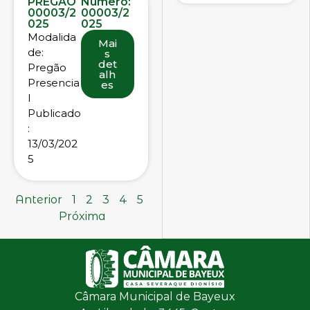
PREGÃO
Número:
00003/2
00003/2
025
025
Modalida
Mai
de:
s
det
Pregão
alh
Presencia
es
l
Publicado
:
13/03/202
5
Anterior
1
2
3
4
5
Próxima
Câmara Municipal de Bayeux