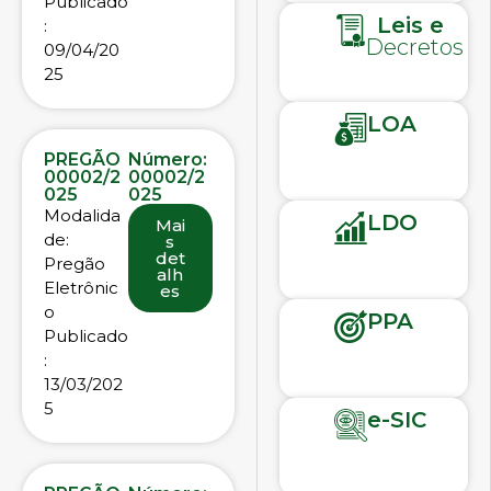
Publicado
Leis e
:
Decretos
09/04/20
25
LOA
PREGÃO
Número:
00002/2
00002/2
025
025
Modalida
LDO
Mai
de:
s
det
Pregão
alh
Eletrônic
es
o
PPA
Publicado
:
13/03/202
5
e-SIC