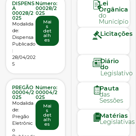
Lei
DISPENS
Número:
A
00028/2
Orgânica
00028/2
025
do
025
Município
Mai
Modalida
s
de:
det
Licitações
alh
Dispensa
es
Publicado
:
28/04/202
Diário
5
do
Legislativo
PREGÃO
Número:
Pauta
00004/2
00004/2
das
025
025
Sessões
Modalida
Mai
de:
s
det
Matérias
Pregão
alh
Legislativas
Eletrônic
es
o