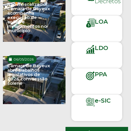
Decretos
Papel fiscalizador:
Câmara de Bayeux
acompanha
execução de
LOA
ações e
investimentos no
município
LDO
06/05/2026
Câmara de Bayeux
abre trabalhos
PPA
legislativos de
2026 com sessão
solene
e-SIC