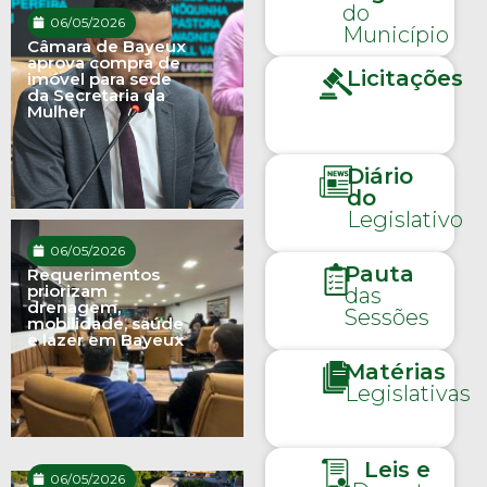
do
06/05/2026
Município
Câmara de Bayeux
aprova compra de
Licitações
imóvel para sede
da Secretaria da
Mulher
Diário
do
Legislativo
06/05/2026
Pauta
Requerimentos
priorizam
das
drenagem,
Sessões
mobilidade, saúde
e lazer em Bayeux
Matérias
Legislativas
Leis e
06/05/2026