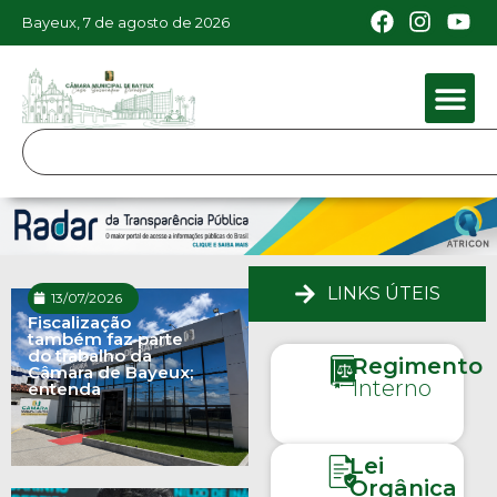
Bayeux, 7 de agosto de 2026
LINKS ÚTEIS
13/07/2026
Fiscalização
também faz parte
do trabalho da
Regimento
Câmara de Bayeux;
Interno
entenda
Lei
Orgânica